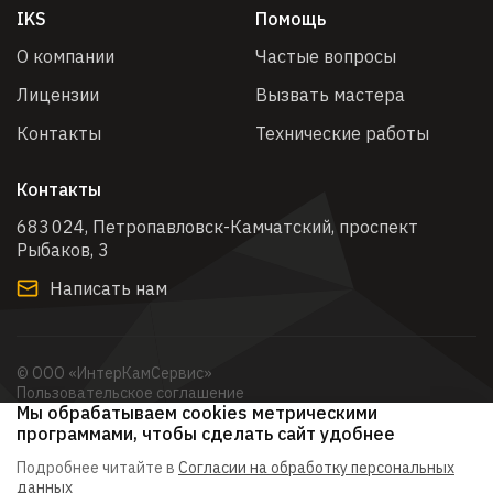
IKS
Помощь
О компании
Частые вопросы
Лицензии
Вызвать мастера
Контакты
Технические работы
Контакты
683 024, Петропавловск-Камчатский, проспект
Рыбаков, 3​
Написать нам
© ООО «ИнтерКамСервис»
Пользовательское соглашение
Мы обрабатываем cookies метрическими
Политика обработки персональных данных
Согласие на обработку персональных данных с помощью
программами, чтобы сделать сайт удобнее
метрических программам
Подробнее читайте в
Согласии на обработку персональных
данных