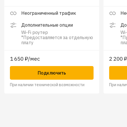
Неограниченный трафик
Не
Дополнительные опции
До
Wi-Fi роутер
Wi
*Предоставляется за отдельную
*П
плату
пл
1 650 ₽/мес
2 200 
Подключить
При наличии технической возможности
При нали