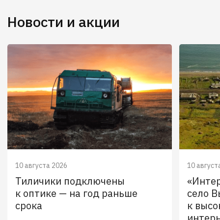
Новости и акции
10 августа 2026
10 август
Тиличики подключены
«Инте
к оптике — на год раньше
село В
срока
к высо
интер