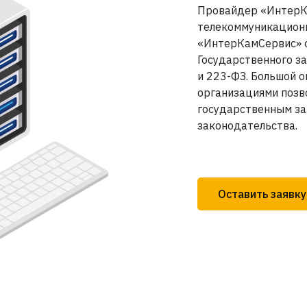
Провайдер «ИнтерК
телекоммуникационн
«ИнтерКамСервис» о
Государственного за
и 223-ФЗ. Большой 
организациями позво
государственным за
законодательства.
Оставить заявку