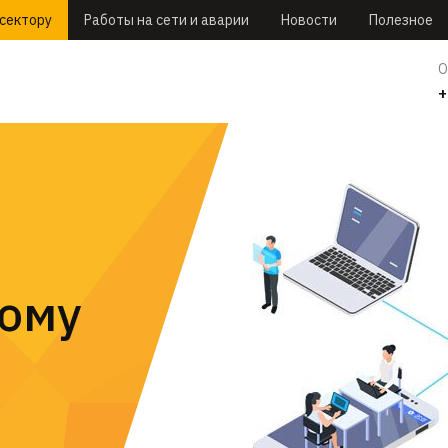
ссектору
Работы на сети и аварии
Новости
Полезное
О
+
ному