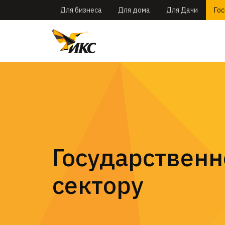
Для бизнеса
Для дома
Для Дачи
Го
Государствен
сектору