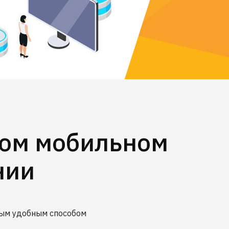
ном мобильном
нии
бым удобным способом