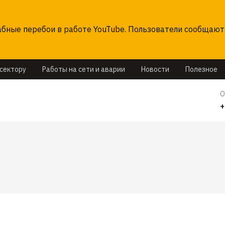
ные перебои в работе YouTube. Пользователи сообщают 
ссектору
Работы на сети и аварии
Новости
Полезное
О
+