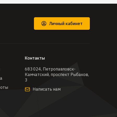
Личный кабинет
Контакты
ы
683 024, Петропавловск-
Камчатский, проспект Рыбаков,
ра
3​
боты
Написать нам