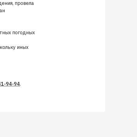
дения, провела
ан
ятных погодных
кольку иных
41-94-94
.