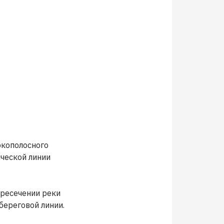
окополосного
ической линии
ересечении реки
береговой линии.