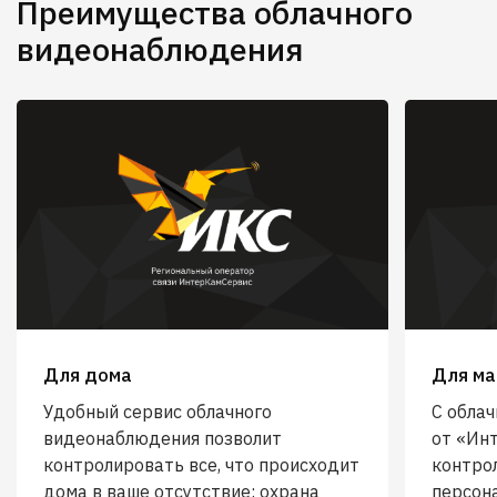
Преимущества облачного
видеонаблюдения
Для дома
Для ма
Удобный сервис облачного
С обла
видеонаблюдения позволит
от «Ин
контролировать все, что происходит
контро
дома в ваше отсутствие: охрана
персон