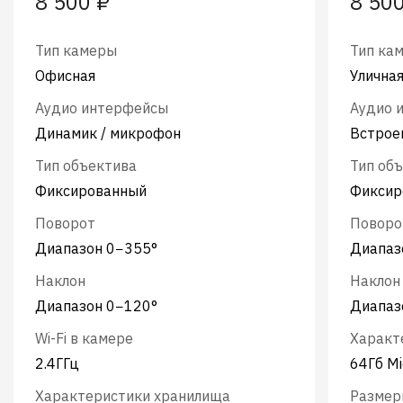
8 500 ₽
8 50
Тип камеры
Тип ка
Офисная
Улична
Аудио интерфейсы
Аудио 
Динамик / микрофон
Встрое
Тип объектива
Тип об
Фиксированный
Фиксир
Поворот
Поворо
Диапазон 0−355°
Диапаз
Наклон
Наклон
Диапазон 0−120°
Диапаз
Wi-Fi в камере
Характ
2.4ГГц
64Гб Mi
Характеристики хранилища
Размер