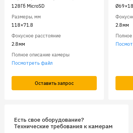
128Гб MicroSD
Ø69×18
Размеры, мм
Фокусн
118×71.8
2.8мм
Фокусное расстояние
Полное
2.8мм
Посмот
Полное описание камеры
Посмотреть файл
Оставить запрос
Есть свое оборудование?
Технические требования к камерам