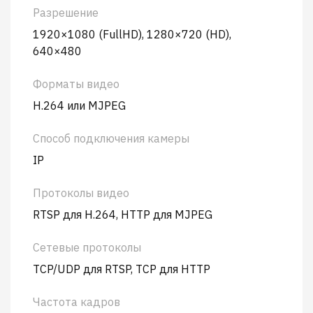
Разрешение
1920×1080 (FullHD), 1280×720 (HD),
640×480
Форматы видео
H.264 или MJPEG
Способ подключения камеры
IP
Протоколы видео
RTSP для H.264, HTTP для MJPEG
Сетевые протоколы
TCP/UDP для RTSP, TCP для HTTP
Частота кадров