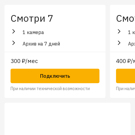
Смотри 7
Смо
1 камера
1 
Архив на 7 дней
Ар
300 ₽/мес
400 ₽/
Подключить
При наличии технической возможности
При нали