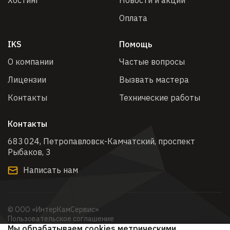
Хостинг
Новости и акции
Оплата
IKS
Помощь
О компании
Частые вопросы
Лицензии
Вызвать мастера
Контакты
Технические работы
Контакты
683 024, Петропавловск-Камчатский, проспект
Рыбаков, 3​
Написать нам
© ООО «ИнтерКамСервис»
Пользовательское соглашение
Мы обрабатываем cookies метрическими
Политика обработки персональных данных