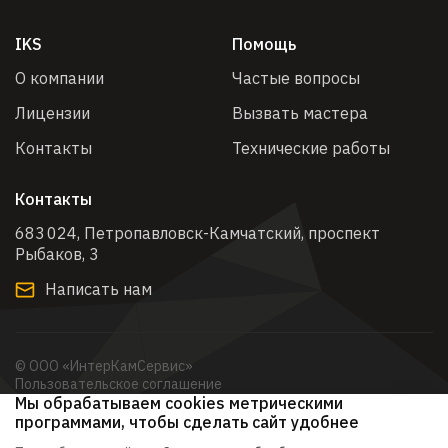
IKS
Помощь
О компании
Частые вопросы
Лицензии
Вызвать мастера
Контакты
Технические работы
Контакты
683 024, Петропавловск-Камчатский, проспект
Рыбаков, 3​
Написать нам
© ООО «ИнтерКамСервис»
Пользовательское соглашение
Мы обрабатываем cookies метрическими
Политика обработки персональных данных
Согласие на обработку персональных данных с помощью
программами, чтобы сделать сайт удобнее
метрических программам