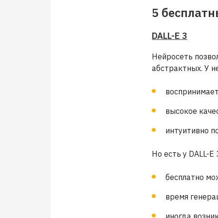
5 бесплатн
DALL-E 3
Нейросеть позво
абстрактных. У н
воспринимает
высокое каче
интуитивно п
Но есть у DALL-E 
бесплатно мо
время генерац
иногда возни