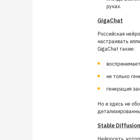
руках.
GigaChat
Российская нейро
настраивать иллю
GigaChat такие:
воспринимает
не только ген
генерация зан
Но и здесь не об
детализированны
Stable Diffusio
Нейросеть, кото