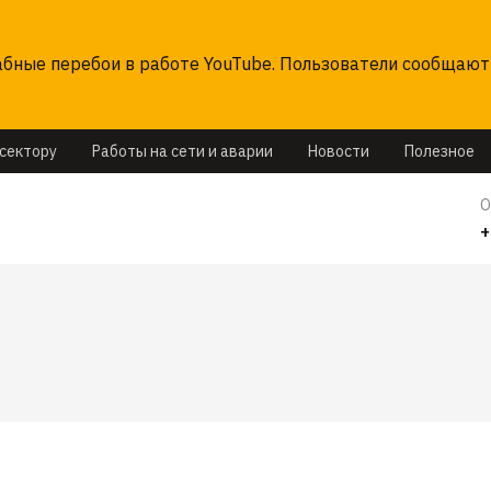
ные перебои в работе YouTube. Пользователи сообщают 
ссектору
Работы на сети и аварии
Новости
Полезное
О
+