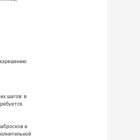
 разрешению
х шагов: в
ребуется.
набросков и
полнительной