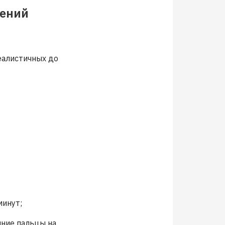
жений
еалистичных до
минут;
шние пальцы на