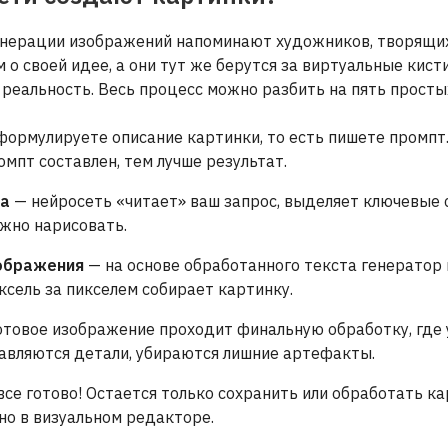
енерации изображений напоминают художников, творящих 
 о своей идее, а они тут же берутся за виртуальные кис
реальность. Весь процесс можно разбить на пять просты
ормулируете описание картинки, то есть пишете промпт.
мпт составлен, тем лучше результат.
та
—
нейросеть «читает» ваш запрос, выделяет ключевые с
ужно нарисовать.
ображения
—
на основе обработанного текста генератор
ксель за пикселем собирает картинку.
отовое изображение проходит финальную обработку, где 
бавляются детали, убираются лишние артефакты.
все готово! Остается только сохранить или обработать к
но в визуальном редакторе.