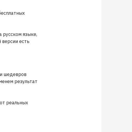
 бесплатных
а русском языке,
й версии есть
 и шедевров
еменем результат
 от реальных