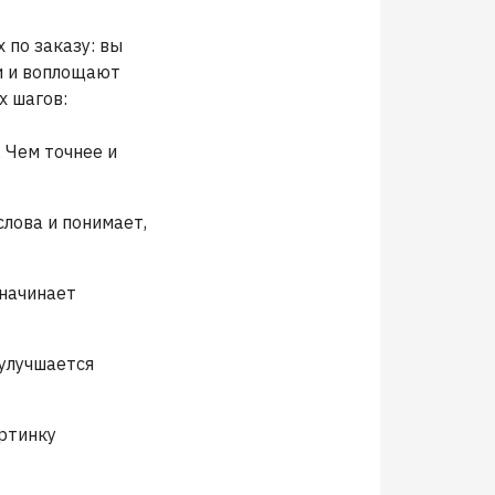
по заказу: вы
ти и воплощают
х шагов:
 Чем точнее и
лова и понимает,
 начинает
улучшается
артинку