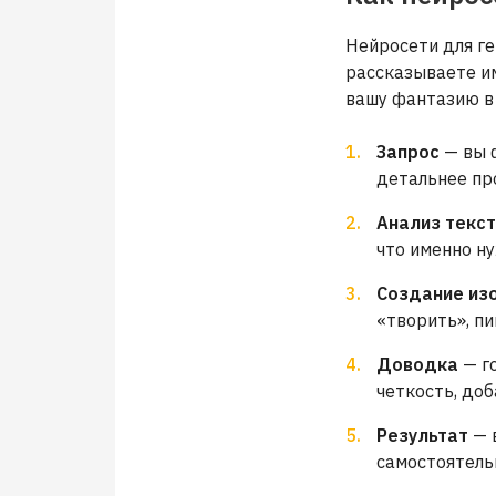
Нейросети для г
рассказываете им
вашу фантазию в 
Запрос
— вы ф
детальнее про
Анализ текс
что именно н
Создание из
«творить», пи
Доводка
— г
четкость, до
Результат
— 
самостоятель