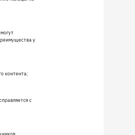
 могут
Преимущества у
го контента;
справляется с
жников,