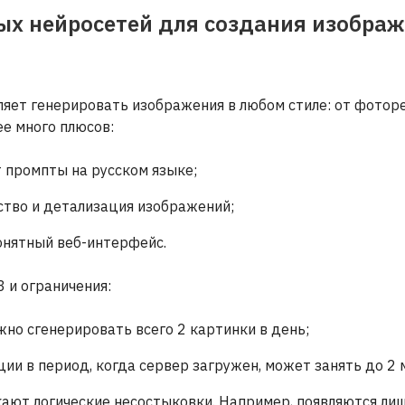
ых нейросетей для создания изобра
ляет генерировать изображения в любом стиле: от фотор
ее много плюсов:
 промпты на русском языке;
ство и детализация изображений;
онятный веб-интерфейс.
3 и ограничения:
жно сгенерировать всего 2 картинки в день;
ии в период, когда сервер загружен, может занять до 2 
кают логические несостыковки. Например, появляются ли