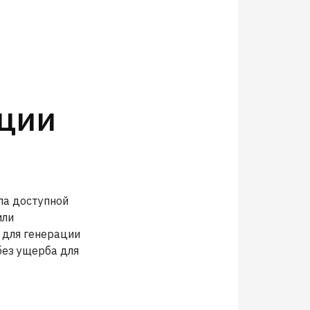
ации
ла доступной
или
 для генерации
без ущерба для