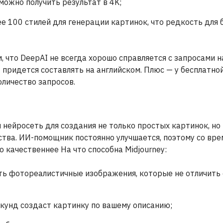
можно получить результат в 4K;
ее 100 стилей для генерации картинок, что редкость для
, что DeepAI не всегда хорошо справляется с запросами н
 придется составлять на английском. Плюс — у бесплатно
оличество запросов.
 нейросеть для создания не только простых картинок, но
тва. ИИ-помощник постоянно улучшается, поэтому со вр
о качественнее На что способна Midjourney:
ть фотореалистичные изображения, которые не отличить
екунд создаст картинку по вашему описанию;