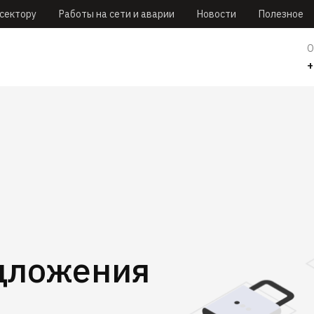
ссектору
Работы на сети и аварии
Новости
Полезное
О
+
дложения