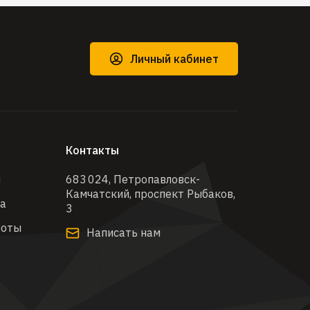
Личный кабинет
Контакты
ы
683 024, Петропавловск-
Камчатский, проспект Рыбаков,
ра
3​
боты
Написать нам